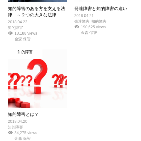
知的障害のある方を支える法
発達障害と知的障害の違い
律 ～２つの大きな法律
2018.04.21
発達障害
,
知的障害
2018.04.22
190,625 views
知的障害
金森 保智
18,188 views
金森 保智
知的障害
知的障害とは？
2018.04.20
知的障害
34,275 views
金森 保智