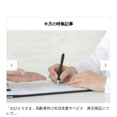
今月の特集記事


16
「おひとりさま」高齢者向け生活支援サービス 身元保証につ
「
いて...
対応.