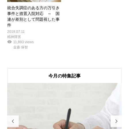
統合失調症のある方の万引き
事件と措置入院対応 ～ 国
連が差別として問題視した事
件
2018.07.11
精神障害
11,893 views
金森 保智
今月の特集記事

