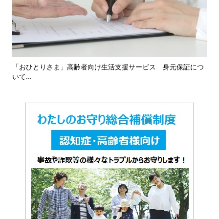
16
「おひとりさま」高齢者向け生活支援サービス 身元保証につ
「
いて...
対応.