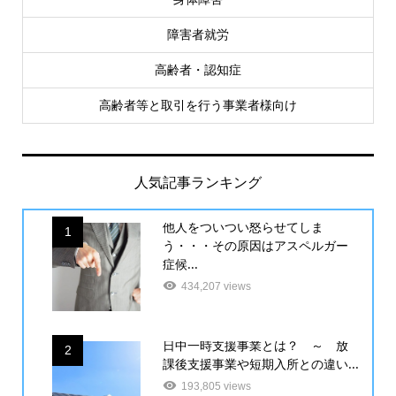
障害者就労
高齢者・認知症
高齢者等と取引を行う事業者様向け
人気記事ランキング
他人をついつい怒らせてしま
1
う・・・その原因はアスペルガー
症候...
434,207 views
日中一時支援事業とは？ ～ 放
2
課後支援事業や短期入所との違い...
193,805 views