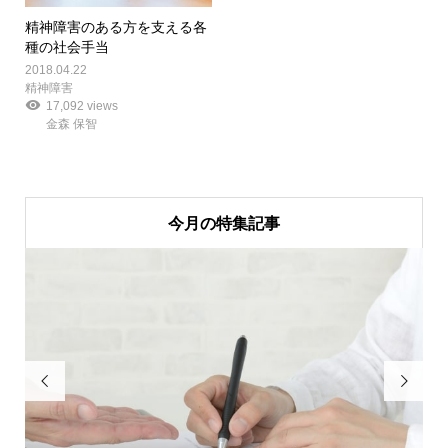
精神障害のある方を支える各
種の社会手当
2018.04.22
精神障害
17,092 views
金森 保智
今月の特集記事

