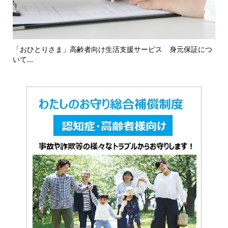
16
「おひとりさま」高齢者向け生活支援サービス 身元保証につ
「
いて...
対応.