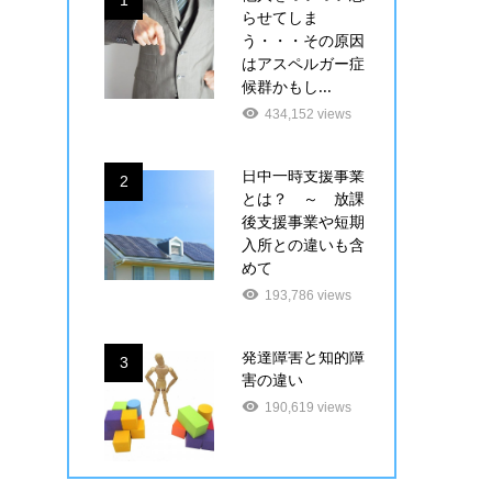
1
らせてしま
う・・・その原因
はアスペルガー症
候群かもし...
434,152 views
日中一時支援事業
2
とは？ ～ 放課
後支援事業や短期
入所との違いも含
めて
193,786 views
発達障害と知的障
3
害の違い
190,619 views