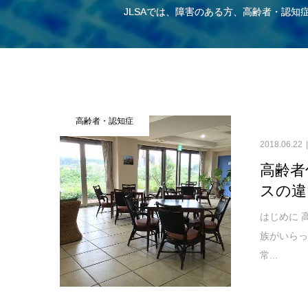
JLSAでは、障害のある方、高齢者・認
高齢者・認知症
2018.06.22
高齢者
スの違
はじめに 
族がいら
常...