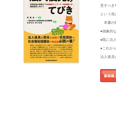
意すべき
という視
本書の
●抽象的
●既に法
●これか
法人後見