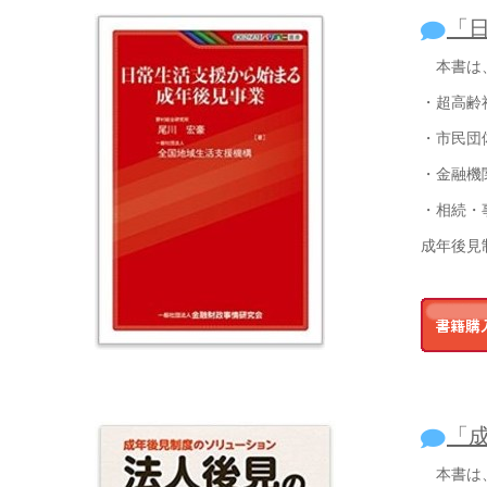
「
本書は、
・超高齢
・市民団
・金融機
・相続・
成年後見
「
本書は、