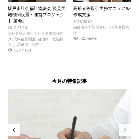
坂戸市社会福祉協議会 後見実
高齢者等取引実務マニュアル
施機関設置・運営プロジェク
作成支援
ト 第4回
2018.03.08
高齢者等と取引を行う事業者様向
2018.05.10
け
高齢者等と取引を行う事業者様向
421 views
け
,
成年後見制度
,
自治体・社協様
向け
,
高齢者・認知症
623 views
今月の特集記事

