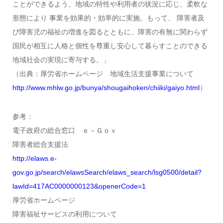
ことができるよう、地域の特性や利用者の状況に応じ、柔軟な
形態により 事業を効果的・効率的に実施。もって、 障害者及
び障害児の福祉の増進を図るとともに、障害の有無に関わらず
国民が相互に人格と個性を尊重し安心して暮らすことのできる
地域社会の実現に寄与する。」
（出典：厚労省ホームページ 地域生活支援事業について
http://www.mhlw.go.jp/bunya/shougaihoken/chiiki/gaiyo.html
）
参考：
電子政府の総合窓口 ｅ－Ｇｏｖ
障害者総合支援法
http://elaws.e-
gov.go.jp/search/elawsSearch/elaws_search/lsg0500/detail?
lawId=417AC0000000123&openerCode=1
厚労省ホームページ
障害福祉サービスの利用について