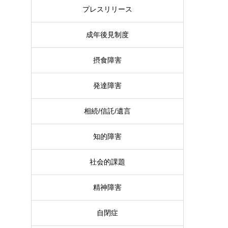
プレスリリース
成年後見制度
摂食障害
発達障害
相続/信託/遺言
知的障害
社会的課題
精神障害
自閉症