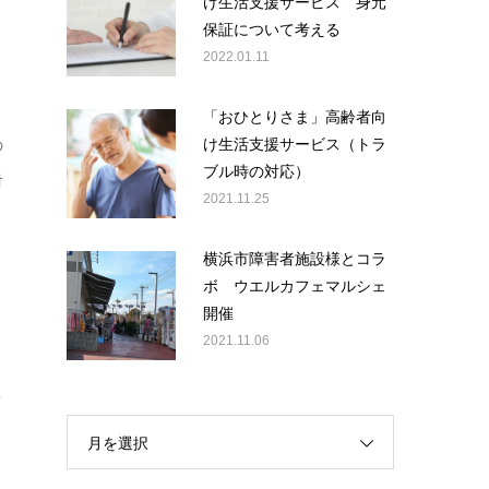
け生活支援サービス 身元
保証について考える
2022.01.11
「おひとりさま」高齢者向
け生活支援サービス（トラ
の
ブル時の対応）
対
2021.11.25
横浜市障害者施設様とコラ
ボ ウエルカフェマルシェ
開催
2021.11.06
こ
月を選択