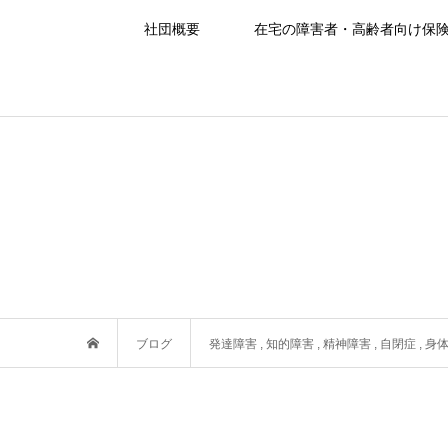
社団概要
在宅の障害者・高齢者向け保
ブログ
発達障害
,
知的障害
,
精神障害
,
自閉症
,
身