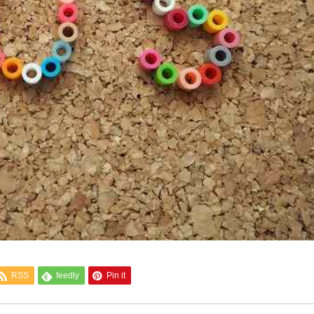
RSS
feedly
Pin it