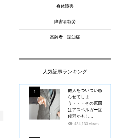
身体障害
障害者就労
高齢者・認知症
人気記事ランキング
他人をついつい怒
1
らせてしま
う・・・その原因
はアスペルガー症
候群かもし...
434,133 views