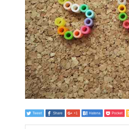
Tweet
Share
+1
Hatena
Pocket