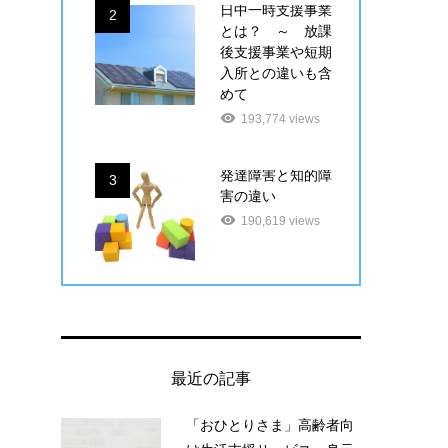
日中一時支援事業
2
とは？ ～ 放課
後支援事業や短期
入所との違いも含
めて
193,774 views
発達障害と知的障
3
害の違い
190,619 views
最近の記事
「おひとりさま」高齢者向