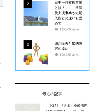
日中一時支援事業
2
とは？ ～ 放課
後支援事業や短期
入所との違いも含
めて
193,805 views
チ
発達障害と知的障
3
害の違い
190,625 views
だ
学
最近の記事
「おひとりさま」高齢者向