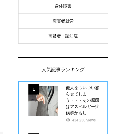
身体障害
障害者就労
高齢者・認知症
人気記事ランキング
他人をついつい怒
1
らせてしま
う・・・その原因
はアスペルガー症
候群かもし...
434,230 views