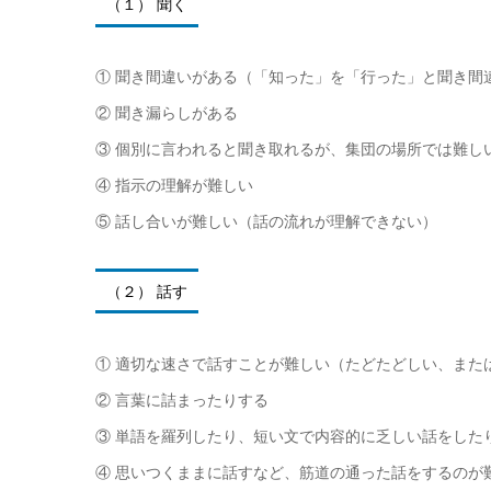
（１） 聞く
① 聞き間違いがある（「知った」を「行った」と聞き間
② 聞き漏らしがある
③ 個別に言われると聞き取れるが、集団の場所では難し
④ 指示の理解が難しい
⑤ 話し合いが難しい（話の流れが理解できない）
（２） 話す
① 適切な速さで話すことが難しい（たどたどしい、また
② 言葉に詰まったりする
③ 単語を羅列したり、短い文で内容的に乏しい話をした
④ 思いつくままに話すなど、筋道の通った話をするのが