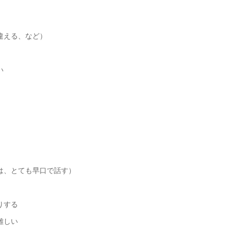
違える、など）
い
は、とても早口で話す）
りする
難しい