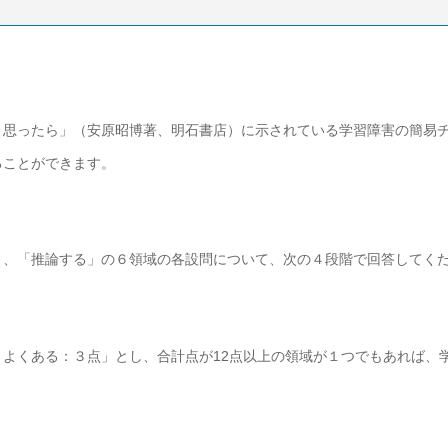
と思ったら」（安原昭博著、明石書店）に示されている学習障害の簡易
ることができます。
」、「推論する」の６領域の各設問について、次の４段階で回答してく
よくある：３点」とし、合計点が12点以上の領域が１つでもあれば、