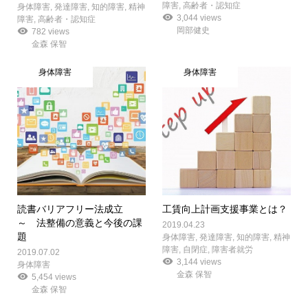
障害
,
高齢者・認知症
身体障害
,
発達障害
,
知的障害
,
精神
3,044 views
障害
,
高齢者・認知症
岡部健史
782 views
金森 保智
身体障害
身体障害
読書バリアフリー法成立
工賃向上計画支援事業とは？
～ 法整備の意義と今後の課
2019.04.23
題
身体障害
,
発達障害
,
知的障害
,
精神
障害
,
自閉症
,
障害者就労
2019.07.02
3,144 views
身体障害
金森 保智
5,454 views
金森 保智