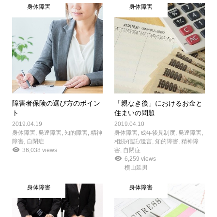
身体障害
身体障害
障害者保険の選び方のポイン
「親なき後」におけるお金と
ト
住まいの問題
2019.04.19
2019.04.10
身体障害
,
発達障害
,
知的障害
,
精神
身体障害
,
成年後見制度
,
発達障害
,
障害
,
自閉症
相続/信託/遺言
,
知的障害
,
精神障
36,038 views
害
,
自閉症
6,259 views
横山延男
身体障害
身体障害