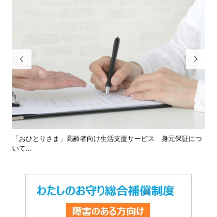


16
「おひとりさま」高齢者向け生活支援サービス 身元保証につ
「
いて...
対応.