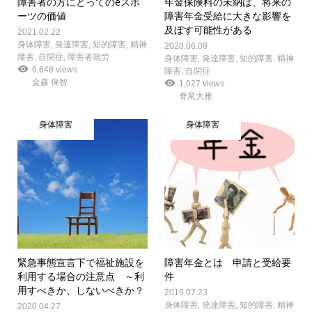
障害者の方にとってのeスポ
年金保険料の未納は、将来の
ーツの価値
障害年金受給に大きな影響を
及ぼす可能性がある
2021.02.22
身体障害
,
発達障害
,
知的障害
,
精神
2020.06.08
障害
,
自閉症
,
障害者就労
身体障害
,
発達障害
,
知的障害
,
精神
6,648 views
障害
,
自閉症
金森 保智
1,027 views
脊尾大雅
身体障害
身体障害
緊急事態宣言下で福祉施設を
障害年金とは 申請と受給要
利用する場合の注意点 ～利
件
用すべきか、しないべきか？
2019.07.23
身体障害
,
発達障害
,
知的障害
,
精神
2020.04.27