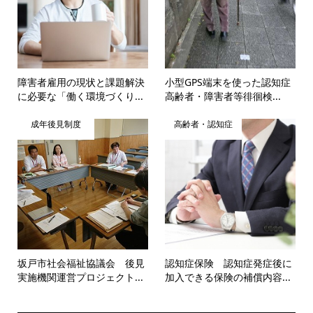
障害者雇用の現状と課題解決
小型GPS端末を使った認知症
に必要な「働く環境づくり...
高齢者・障害者等徘徊検...
成年後見制度
高齢者・認知症
坂戸市社会福祉協議会 後見
認知症保険 認知症発症後に
実施機関運営プロジェクト...
加入できる保険の補償内容...