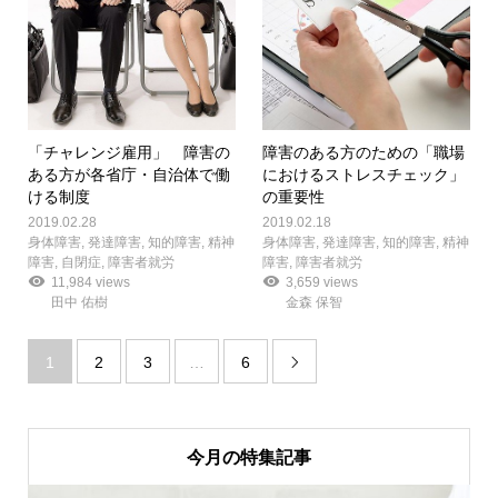
「チャレンジ雇用」 障害の
障害のある方のための「職場
ある方が各省庁・自治体で働
におけるストレスチェック」
ける制度
の重要性
2019.02.28
2019.02.18
身体障害
,
発達障害
,
知的障害
,
精神
身体障害
,
発達障害
,
知的障害
,
精神
障害
,
自閉症
,
障害者就労
障害
,
障害者就労
11,984 views
3,659 views
田中 佑樹
金森 保智
1
2
3
…
6

今月の特集記事