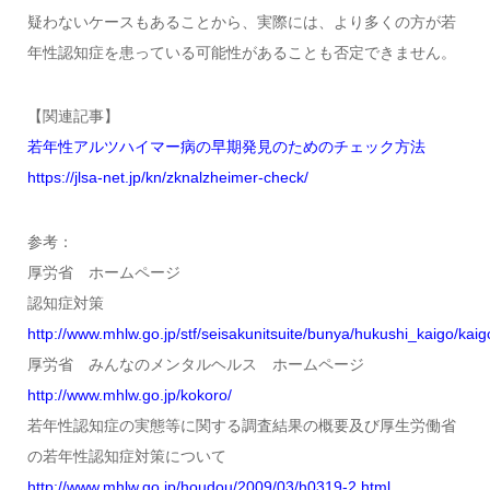
疑わないケースもあることから、実際には、より多くの方が若
年性認知症を患っている可能性があることも否定できません。
【関連記事】
若年性アルツハイマー病の早期発見のためのチェック方法
https://jlsa-net.jp/kn/zknalzheimer-check/
参考：
厚労省 ホームページ
認知症対策
http://www.mhlw.go.jp/stf/seisakunitsuite/bunya/hukushi_kaigo/kaig
厚労省 みんなのメンタルヘルス ホームページ
http://www.mhlw.go.jp/kokoro/
若年性認知症の実態等に関する調査結果の概要及び厚生労働省
の若年性認知症対策について
http://www.mhlw.go.jp/houdou/2009/03/h0319-2.html