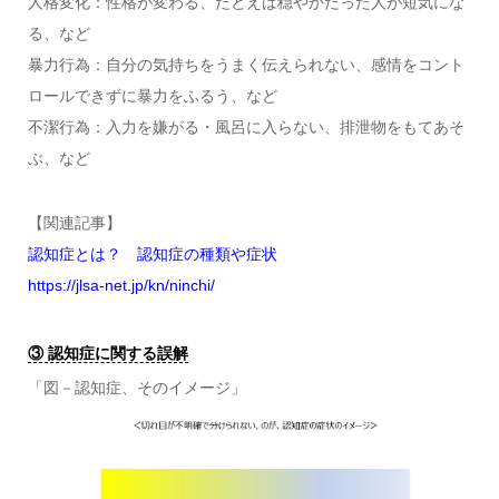
人格変化：性格が変わる、たとえば穏やかだった人が短気にな
る、など
暴力行為：自分の気持ちをうまく伝えられない、感情をコント
ロールできずに暴力をふるう、など
不潔行為：入力を嫌がる・風呂に入らない、排泄物をもてあそ
ぶ、など
【関連記事】
認知症とは？ 認知症の種類や症状
https://jlsa-net.jp/kn/ninchi/
③ 認知症に関する誤解
「図－認知症、そのイメージ」