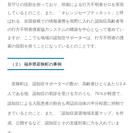
見守りの役割を担っており、徘徊による行方不明者ゼロを実現
しているとのこと。また、「オレンジセーフティネット」と呼
ばれる、全国規模での情報連携を視野に入れた認知症高齢者等
の行方不明者捜索協力システムの構築を中心となって進めてい
ますが、ここでも地域の認知症サポーターは、行方不明者の捜
索の役割を担うことになっているとのことです。
（２） 福井県若狭町の事例
若狭町は、認知症サポーターの数が、高齢者ひとりあたり2.4
人である他、認知症の初診を受ける方のうち、75％が軽度で、
認知症による入院患者の割合も周辺自治体の半分程度に抑制で
きているとのこと。また、「認知症資源地域支援マップ」を作
成、公開するなど、認知症とその支援対策に力を入れていま
す。