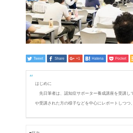
Tweet
Share
+1
Hatena
Pocket
はじめに
先日筆者は、認知症サポーター養成講座を受講して
や受講された方の様子などを中心にレポートしつつ
■目次