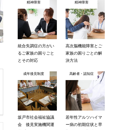
精神障害
精神障害
統合失調症の方がい
高次脳機能障害とご
るご家族の困りごと
家族の困りごとの解
とその対応
決方法
成年後見制度
高齢者・認知症
坂戸市社会福祉協議
若年性アルツハイマ
会 後見実施機関運
ー病の初期症状と早