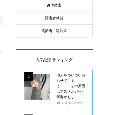
身体障害
障害者就労
高齢者・認知症
で
人気記事ランキング
他人をついつい怒
1
らせてしま
う・・・その原因
き
はアスペルガー症
サ
候群かもし...
434,322 views