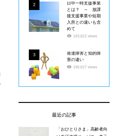
日中一時支援事業
2
とは？ ～ 放課
後支援事業や短期
入所との違いも含
めて
193,822 views
発達障害と知的障
3
害の違い
190,627 views
役
い
最近の記事
「おひとりさま」高齢者向