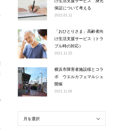
け生活支援サービス 身元
保証について考える
2022.01.11
け
「おひとりさま」高齢者向
け生活支援サービス（トラ
ブル時の対応）
2021.11.25
り
症
横浜市障害者施設様とコラ
に
ボ ウエルカフェマルシェ
開催
2021.11.06
守
月を選択
ぐ