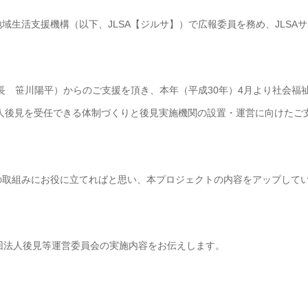
生活支援機構（以下、JLSA【ジルサ】）で広報委員を務め、JLSAサ
長 笹川陽平）からのご支援を頂き、本年（平成30年）4月より社会福
人後見を受任できる体制づくりと後見実施機関の設置・運営に向けたご
の取組みにお役に立てればと思い、本プロジェクトの内容をアップして
った第1回法人後見等運営委員会の実施内容をお伝えします。