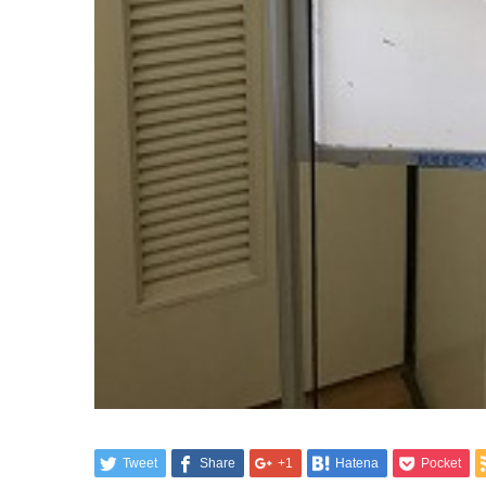
Tweet
Share
+1
Hatena
Pocket