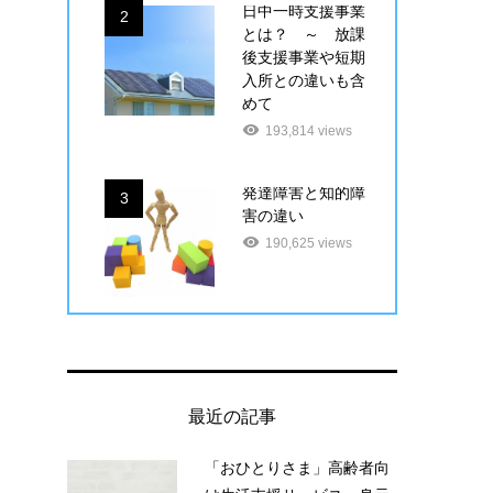
日中一時支援事業
2
とは？ ～ 放課
後支援事業や短期
入所との違いも含
めて
193,814 views
発達障害と知的障
3
害の違い
190,625 views
最近の記事
「おひとりさま」高齢者向