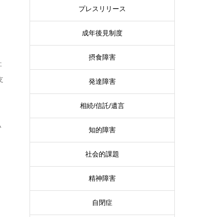
プレスリリース
成年後見制度
摂食障害
祉
支
発達障害
相続/信託/遺言
い
知的障害
社会的課題
精神障害
自閉症