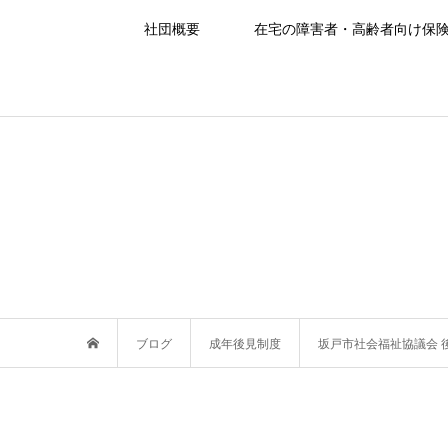
社団概要
在宅の障害者・高齢者向け保
ブログ
成年後見制度
坂戸市社会福祉協議会 