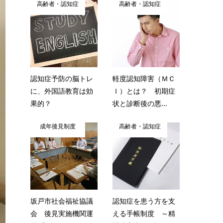
高齢者・認知症
高齢者・認知症
認知症予防の脳トレ
軽度認知障害（ＭＣ
に、外国語教育は効
Ｉ）とは？ 初期症
果的？
状と診断後の悪...
成年後見制度
高齢者・認知症
坂戸市社会福祉協議
認知症を患う方を支
会 後見実施機関運
える手帳制度 ～精