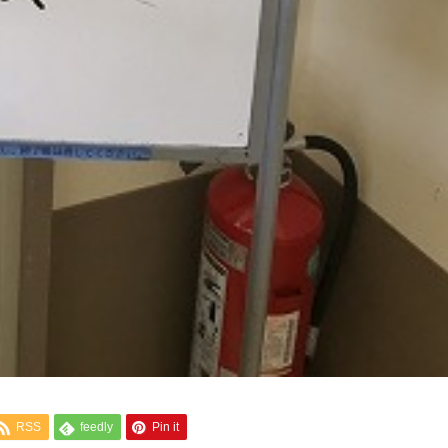
RSS
feedly
Pin it