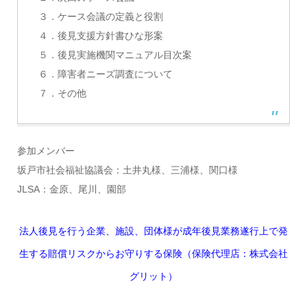
３．ケース会議の定義と役割
４．後見支援方針書ひな形案
５．後見実施機関マニュアル目次案
６．障害者ニーズ調査について
７．その他
参加メンバー
坂戸市社会福祉協議会：土井丸様、三浦様、関口様
JLSA：金原、尾川、園部
法人後見を行う企業、施設、団体様が成年後見業務遂行上で発
生する賠償リスクからお守りする保険（保険代理店：株式会社
グリット）