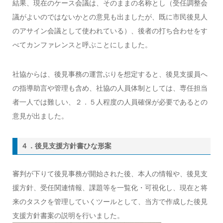
結果、現在のケース会議は、そのままの名称とし（受任調整会
議がよいのではないかとの意見も出ましたが、既に市民後見人
のアサイン会議として使われている）、後者の打ち合わせをす
べてカンファレンスと呼ぶことにしました。
社協からは、後見事務の運営ぶりを想定すると、後見支援員へ
の指導助言や管理も含め、社協の人員体制としては、専任担当
者一人では難しい、２．５人程度の人員確保が必要であるとの
意見が出ました。
４．後見支援方針書ひな形案
審判が下りて後見事務が開始された後、本人の情報や、後見支
援方針、受任関連情報、課題等を一覧化・可視化し、現在と将
来のタスクを管理していくツールとして、当方で作成した後見
支援方針書案の説明を行いました。