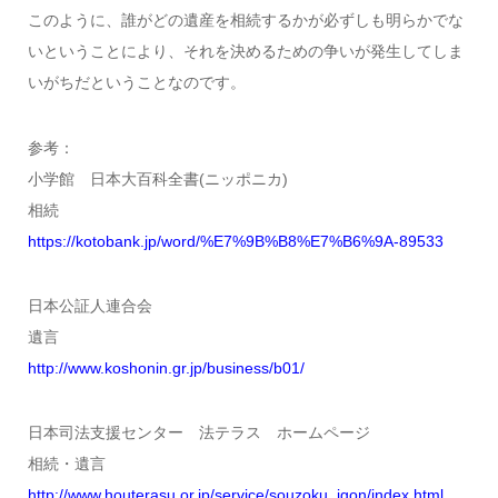
このように、誰がどの遺産を相続するかが必ずしも明らかでな
いということにより、それを決めるための争いが発生してしま
いがちだということなのです。
参考：
小学館 日本大百科全書(ニッポニカ)
相続
https://kotobank.jp/word/%E7%9B%B8%E7%B6%9A-89533
日本公証人連合会
遺言
http://www.koshonin.gr.jp/business/b01/
日本司法支援センター 法テラス ホームページ
相続・遺言
http://www.houterasu.or.jp/service/souzoku_igon/index.html