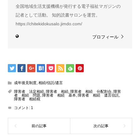
全国地域生活支援機構が発行する電子福祉マガジンの
記者として活動。 知的読書サロンを運営。
https://chitekidokusalo.jimdo.com/
プロフィール
成年後見制度
,
相続/信託/遺言
障害者 法定相続
,
障害者 相続
,
障害者 相続 分配割合
,
障害
者 相続 問題
,
障害者 相続 基本
,
障害者 相続 遺言信託
,
障害者 相続税
コメント:
1