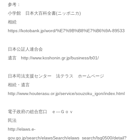
参考：
小学館 日本大百科全書(ニッポニカ)
相続
https://kotobank.jp/word/%E7%9B%B8%E7%B6%9A-89533
日本公証人連合会
遺言 http://www.koshonin.gr.jp/business/b01/
日本司法支援センター 法テラス ホームページ
相続・遺言
http://www.houterasu.or.jp/service/souzoku_igon/index.html
電子政府の総合窓口 ｅ―Ｇｏｖ
民法
http://elaws.e-
gov.go.jp/search/elawsSearch/elaws_search/lsg0500/detail?