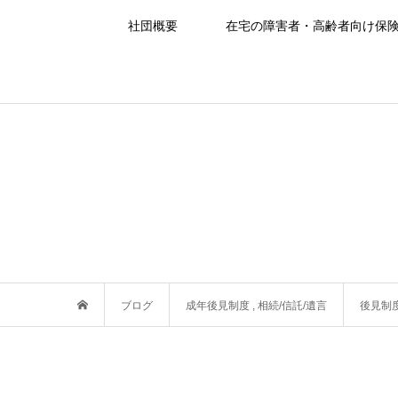
社団概要
在宅の障害者・高齢者向け保
ブログ
成年後見制度
,
相続/信託/遺言
後見制