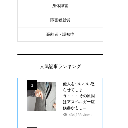
身体障害
障害者就労
高齢者・認知症
人気記事ランキング
他人をついつい怒
1
らせてしま
う・・・その原因
はアスペルガー症
候群かもし...
434,133 views