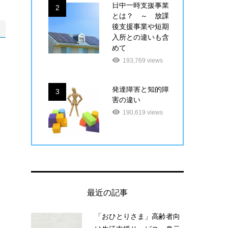
日中一時支援事業
2
とは？ ～ 放課
後支援事業や短期
入所との違いも含
めて
193,769 views
発達障害と知的障
3
害の違い
190,619 views
最近の記事
「おひとりさま」高齢者向