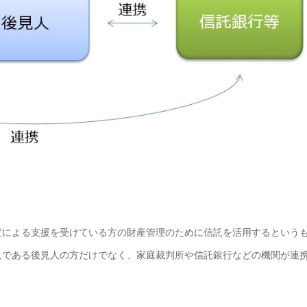
度による支援を受けている方の財産管理のために信託を活用するという
人である後見人の方だけでなく、家庭裁判所や信託銀行などの機関が連