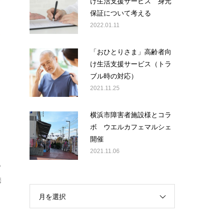
け生活支援サービス 身元
保証について考える
2022.01.11
「おひとりさま」高齢者向
け生活支援サービス（トラ
ブル時の対応）
2021.11.25
横浜市障害者施設様とコラ
ボ ウエルカフェマルシェ
開催
2021.11.06
も
携
月を選択