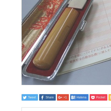
Tweet
Share
+1
Hatena
Pocket