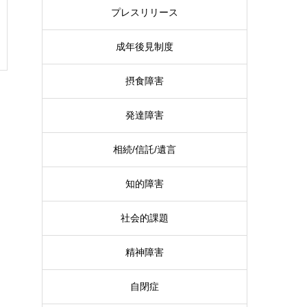
プレスリリース
成年後見制度
摂食障害
発達障害
相続/信託/遺言
知的障害
社会的課題
精神障害
自閉症