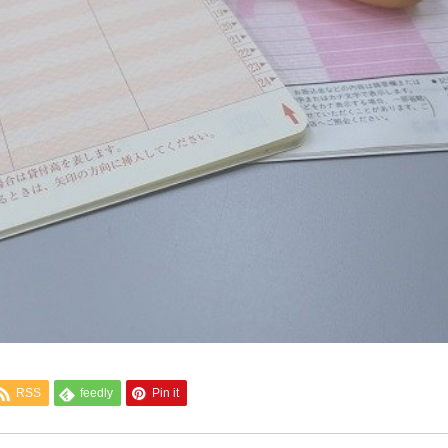
RSS
feedly
Pin it