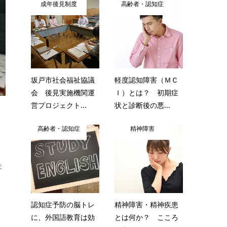
成年後見制度
高齢者・認知症
坂戸市社会福祉協議
軽度認知障害（ＭＣ
会 後見実施機関運
Ｉ）とは？ 初期症
営プロジェクト...
状と診断後の悪...
高齢者・認知症
精神障害
ま
認知症予防の脳トレ
精神障害・精神疾患
に、外国語教育は効
とは何か？ こころ