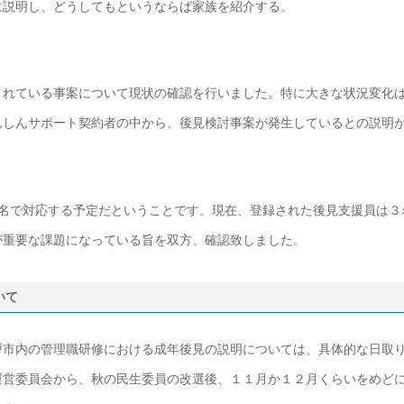
に説明し、どうしてもというならば家族を紹介する。
されている事案について現状の確認を行いました。特に大きな状況変化
んしんサポート契約者の中から、後見検討事案が発生しているとの説明
2名で対応する予定だということです。現在、登録された後見支援員は３
が重要な課題になっている旨を双方、確認致しました。
いて
戸市内の管理職研修における成年後見の説明については、具体的な日取
運営委員会から、秋の民生委員の改選後、１１月か１２月くらいをめど