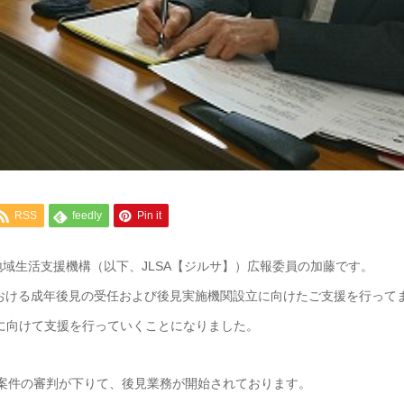
RSS
feedly
Pin it
域生活支援機構（以下、JLSA【ジルサ】）広報委員の加藤です。
様における成年後見の受任および後見実施機関設立に向けたご支援を行って
立に向けて支援を行っていくことになりました。
号案件の審判が下りて、後見業務が開始されております。