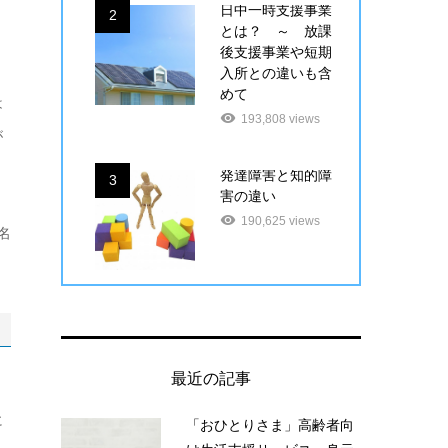
日中一時支援事業
2
とは？ ～ 放課
後支援事業や短期
入所との違いも含
めて
は
193,808 views
が
発達障害と知的障
3
害の違い
190,625 views
名
最近の記事
り
に
「おひとりさま」高齢者向