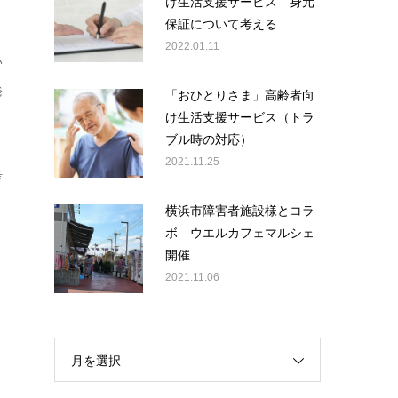
け生活支援サービス 身元
保証について考える
2022.01.11
い
発
「おひとりさま」高齢者向
け生活支援サービス（トラ
ブル時の対応）
2021.11.25
考
横浜市障害者施設様とコラ
ボ ウエルカフェマルシェ
開催
2021.11.06
月を選択