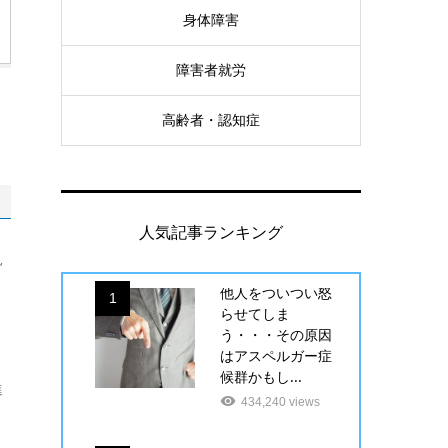
身体障害
障害者就労
高齢者・認知症
。
人気記事ランキング
見
他人をついつい怒
1
らせてしま
う・・・その原因
はアスペルガー症
候群かもし...
進
434,240 views