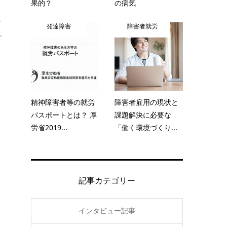
果的？
の病気
各
発達障害
障害者就労
ご
と
精神障害者等の就労
障害者雇用の現状と
パスポートとは？ 厚
課題解決に必要な
労省2019...
「働く環境づくり...
記事カテゴリー
インタビュー記事