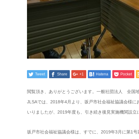
Tweet
Share
+1
Hatena
Pocket
閲覧頂き、ありがとうございます。一般社団法人 全国地
JLSAでは、2018年4月より、坂戸市社会福祉協議会
いりましたが、2019年度も、引き続き後見実施機関設
坂戸市社会福祉協議会様は、すでに、2019年3月に第1