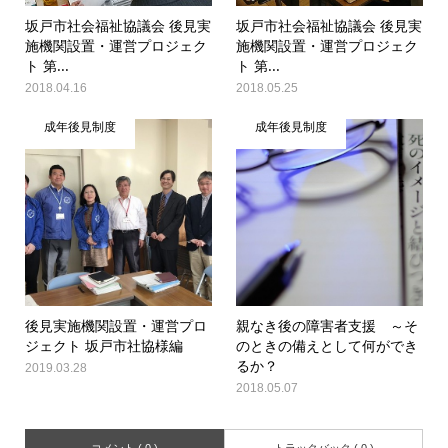
坂戸市社会福祉協議会 後見実
坂戸市社会福祉協議会 後見実
施機関設置・運営プロジェク
施機関設置・運営プロジェク
ト 第...
ト 第...
2018.04.16
2018.05.25
成年後見制度
成年後見制度
後見実施機関設置・運営プロ
親なき後の障害者支援 ～そ
ジェクト 坂戸市社協様編
のときの備えとして何ができ
るか？
2019.03.28
2018.05.07
コメント ( 0 )
トラックバック ( 0 )