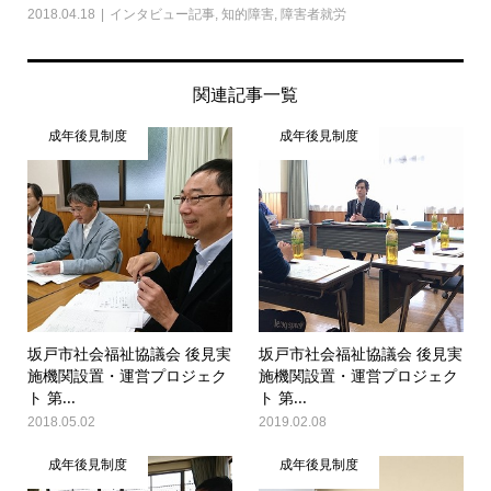
2018.04.18
インタビュー記事
,
知的障害
,
障害者就労
関連記事一覧
成年後見制度
成年後見制度
坂戸市社会福祉協議会 後見実
坂戸市社会福祉協議会 後見実
施機関設置・運営プロジェク
施機関設置・運営プロジェク
ト 第...
ト 第...
2018.05.02
2019.02.08
成年後見制度
成年後見制度