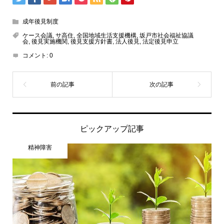
成年後見制度
ケース会議
,
サ高住
,
全国地域生活支援機構
,
坂戸市社会福祉協議
会
,
後見実施機関
,
後見支援方針書
,
法人後見
,
法定後見申立
コメント:
0
ピックアップ記事
精神障害