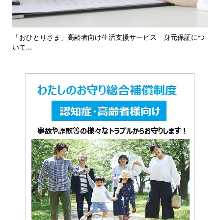
につ
「おひとりさま」高齢者向け生活支援サービス（トラブル時の
横
対応...