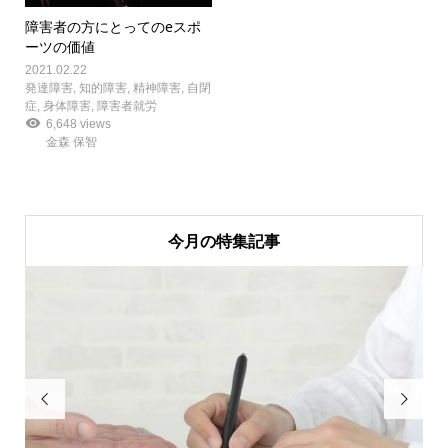
障害者の方にとってのeスポ
ーツの価値
2021.02.22
発達障害
,
知的障害
,
精神障害
,
自閉
症
,
身体障害
,
障害者就労
6,648 views
金森 保智
今月の特集記事

