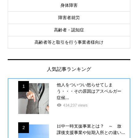
身体障害
障害者就労
高齢者・認知症
高齢者等と取引を行う事業者様向け
人気記事ランキング
他人をついつい怒らせてしま
1
う・・・その原因はアスペルガー
症候...
434,237 views
日中一時支援事業とは？ ～ 放
2
課後支援事業や短期入所との違い...