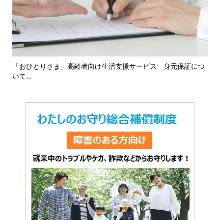
16
「おひとりさま」高齢者向け生活支援サービス 身元保証につ
「
いて...
対応.