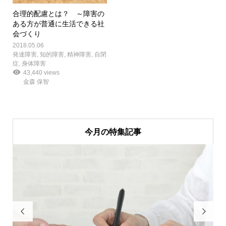
合理的配慮とは？ ～障害の
ある方が普通に生活できる社
会づくり
2018.05.06
発達障害
,
知的障害
,
精神障害
,
自閉
症
,
身体障害
43,440 views
金森 保智
今月の特集記事

