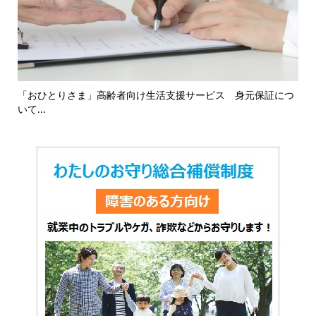
16
「おひとりさま」高齢者向け生活支援サービス 身元保証につ
「
いて...
対応.