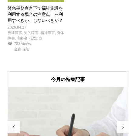
緊急事態宣言下で福祉施設を
利用する場合の注意点 ～利
用すべきか、しないべきか？
2020.04.27
発達障害
,
知的障害
,
精神障害
,
身体
障害
,
高齢者・認知症
782 views
金森 保智
今月の特集記事

