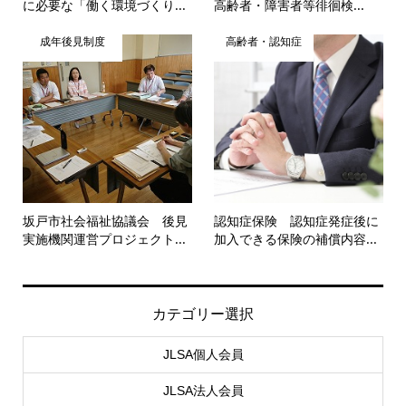
に必要な「働く環境づくり...
高齢者・障害者等徘徊検...
成年後見制度
高齢者・認知症
坂戸市社会福祉協議会 後見
認知症保険 認知症発症後に
実施機関運営プロジェクト...
加入できる保険の補償内容...
カテゴリー選択
JLSA個人会員
JLSA法人会員