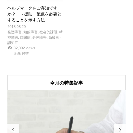
ヘルプマークをご存知です
か？ ～援助・配慮を必要と
することを示す方法
2018.08.29
発達障害
,
知的障害
,
社会的課題
,
精
神障害
,
自閉症
,
身体障害
,
高齢者・
認知症
32,092 views
金森 保智
今月の特集記事

