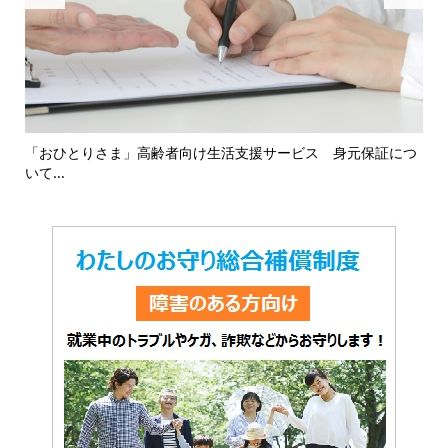
16
「おひとりさま」高齢者向け生活支援サービス 身元保証につ
「
いて...
対応.