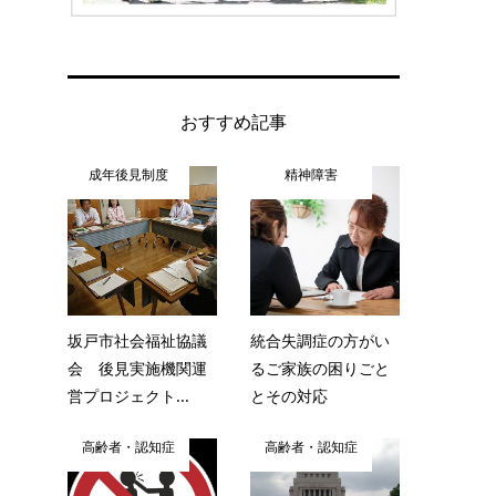
おすすめ記事
成年後見制度
精神障害
坂戸市社会福祉協議
統合失調症の方がい
会 後見実施機関運
るご家族の困りごと
営プロジェクト...
とその対応
高齢者・認知症
高齢者・認知症