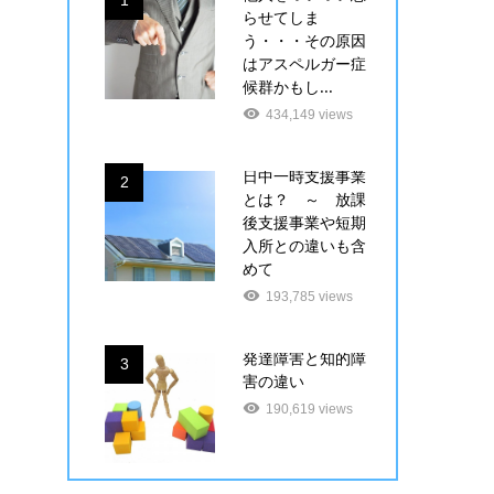
1
らせてしま
う・・・その原因
はアスペルガー症
候群かもし...
434,149 views
日中一時支援事業
2
とは？ ～ 放課
後支援事業や短期
入所との違いも含
めて
193,785 views
発達障害と知的障
3
害の違い
190,619 views