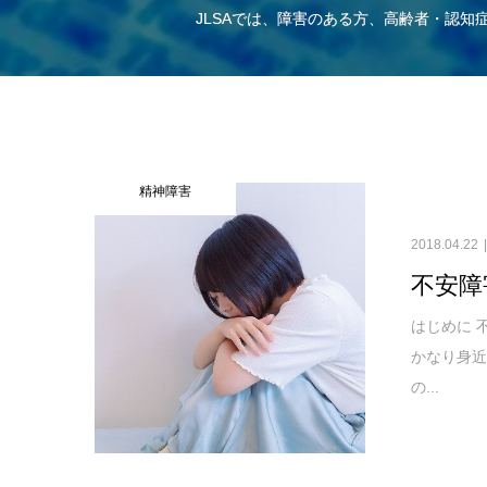
JLSAでは、障害のある方、高齢者・認
精神障害
2018.04.22
不安障
はじめに 
かなり身
の...