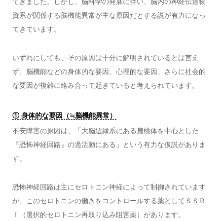
てきました。しかし、脳科学の発展に伴い、脳内の神経伝達物
資系が関係する脳機能異常が主な原因だとする説が有力になっ
てきています。
いずれにしても、その原因は十分に解明されているとは言え
ず、脳機能などの身体的な要因、心理的な要因、さらに社会的
な要因が複雑に絡み合って起きていると考えられています。
① 身体的な要因（≒脳機能異常）
不安障害の原因は、「大脳辺縁系にある扁桃体を中心とした
『恐怖神経回路』の過活動にある」という有力な仮説がありま
す。
恐怖神経回路は主にセロトニン神経によって制御されています
が、このセロトニンの働きをコントロールする薬としてＳＳＲ
Ｉ（選択的セロトニン再取り込み阻害薬）があります。