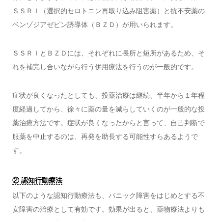
ＳＳＲＩ（選択的セロトニン再取り込み阻害薬）と抗不安薬の
ベンゾジアゼピン誘導体（ＢＺＤ）が用いられます。
ＳＳＲＩとＢＺＤには、それぞれに長所と短所があるため、そ
れを補完し合いながら行う併用療法を行うのが一般的です。
症状が良くなったとしても、投薬治療は継続、半年から１年程
度経過してから、徐々に薬の量を減らしていくのが一般的な投
薬治療方法です。症状が良くなったからと言って、自己判断で
服薬を中止するのは、再発を助長する可能性すらあるようで
す。
② 認知行動療法
以下のような認知行動療法も、パニック障害をはじめとする不
安障害の治療として有効です。効果が出ると、薬物療法よりも