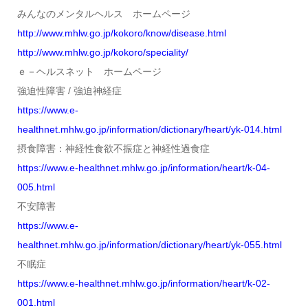
みんなのメンタルヘルス ホームページ
http://www.mhlw.go.jp/kokoro/know/disease.html
http://www.mhlw.go.jp/kokoro/speciality/
ｅ－ヘルスネット ホームページ
強迫性障害 / 強迫神経症
https://www.e-
healthnet.mhlw.go.jp/information/dictionary/heart/yk-014.html
摂食障害：神経性食欲不振症と神経性過食症
https://www.e-healthnet.mhlw.go.jp/information/heart/k-04-
005.html
不安障害
https://www.e-
healthnet.mhlw.go.jp/information/dictionary/heart/yk-055.html
不眠症
https://www.e-healthnet.mhlw.go.jp/information/heart/k-02-
001.html