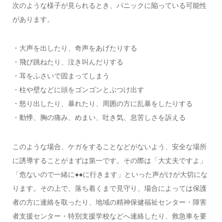
次のような様子が見られるとき、パニックに陥っている可能性
があります。
・大声を出したり、奇声をあげたりする
・飛び跳ねたり、泣き叫んだりする
・耳をふさいで固まってしまう
・柱や壁などに頭をゴンゴンとぶつけ出す
・怒り出したり、暴れたり、周囲の方に乱暴をしたりする
・動悸、胸の痛み、めまい、吐き気、息苦しさを訴える
このような場合、ケガをすることなどがないよう、安全な場所
に誘導することがまずは第一です。その際は「大丈夫ですよ」
「危ないので一緒に●●に行きます」といった声がけが大切にな
ります。その上で、落ち着くまで見守り、場合によっては保護
者の方に連絡を取ったり、地域の精神保健福祉センター・障害
者支援センター・特別支援学校などへ連絡したり、救急車を要