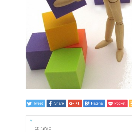
Tweet
Share
+1
Hatena
Pocket
はじめに