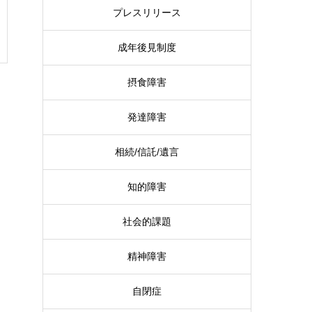
プレスリリース
成年後見制度
摂食障害
発達障害
相続/信託/遺言
知的障害
社会的課題
精神障害
自閉症