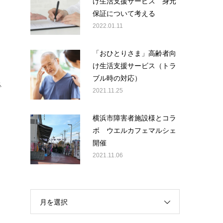
け生活支援サービス 身元
保証について考える
2022.01.11
と
「おひとりさま」高齢者向
け生活支援サービス（トラ
ブル時の対応）
必
2021.11.25
。
横浜市障害者施設様とコラ
ボ ウエルカフェマルシェ
開催
2021.11.06
月を選択