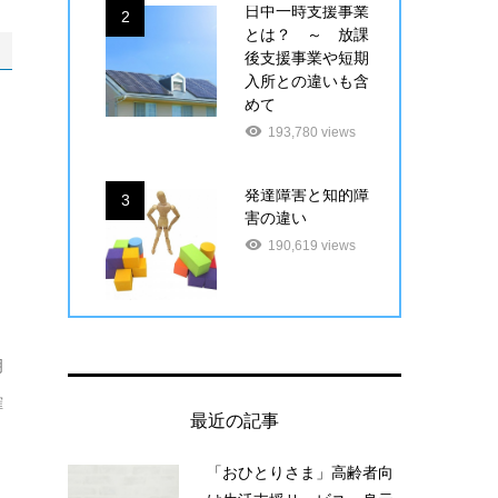
日中一時支援事業
2
とは？ ～ 放課
後支援事業や短期
入所との違いも含
めて
193,780 views
発達障害と知的障
3
害の違い
190,619 views
、
明
確
最近の記事
「おひとりさま」高齢者向