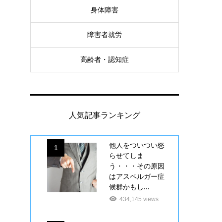
身体障害
障害者就労
高齢者・認知症
人気記事ランキング
他人をついつい怒
1
らせてしま
う・・・その原因
はアスペルガー症
候群かもし...
434,145 views