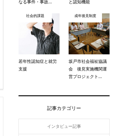
なる事件・事故...
と認知機能
社会的課題
成年後見制度
若年性認知症と就労
坂戸市社会福祉協議
支援
会 後見実施機関運
営プロジェクト...
記事カテゴリー
インタビュー記事