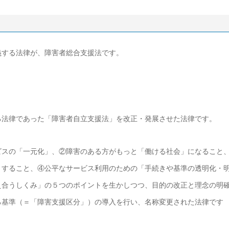
義する法律が、障害者総合支援法です。
る法律であった「障害者自立支援法」を改正・発展させた法律です。
ビスの「一元化」、②障害のある方がもっと「働ける社会」になること
」すること、④公平なサービス利用のための「手続きや基準の透明化・
え合うしくみ」の５つのポイントを生かしつつ、目的の改正と理念の明
る基準（＝「障害支援区分」）の導入を行い、名称変更された法律です