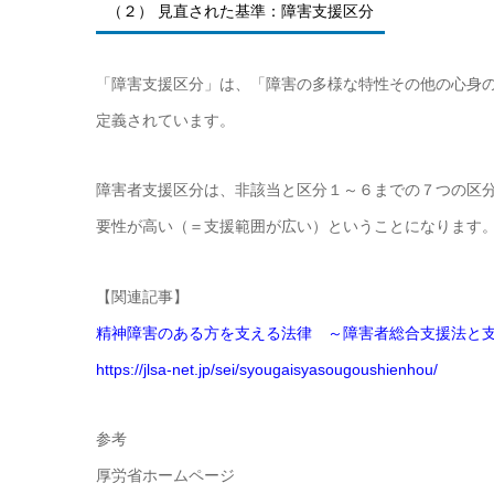
（２） 見直された基準：障害支援区分
「障害支援区分」は、「障害の多様な特性その他の心身
定義されています。
障害者支援区分は、非該当と区分１～６までの７つの区
要性が高い（＝支援範囲が広い）ということになります
【関連記事】
精神障害のある方を支える法律 ～障害者総合支援法と
https://jlsa-net.jp/sei/syougaisyasougoushienhou/
参考
厚労省ホームページ