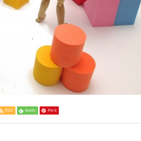
RSS
feedly
Pin it