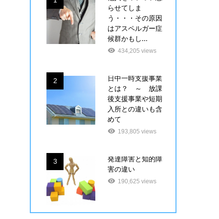
1
らせてしま
う・・・その原因
はアスペルガー症
候群かもし...
434,205 views
日中一時支援事業
2
とは？ ～ 放課
後支援事業や短期
入所との違いも含
めて
193,805 views
発達障害と知的障
3
害の違い
190,625 views