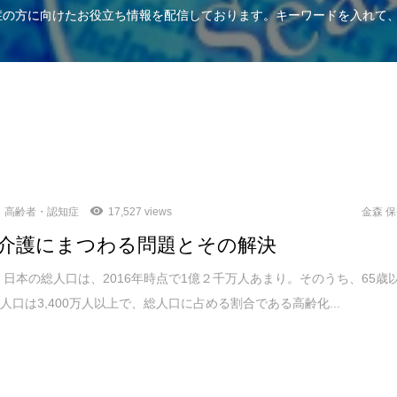
知症の方に向けたお役立ち情報を配信しております。キーワードを入れて
高齢者・認知症
17,527 views
金森 
介護にまつわる問題とその解決
日本の総人口は、2016年時点で1億２千万人あまり。そのうち、65歳
人口は3,400万人以上で、総人口に占める割合である高齢化...