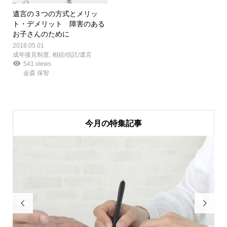
遺言の３つの方式とメリッ
ト・デメリット 障害のある
お子さんのために
2018.05.01
成年後見制度
,
相続/信託/遺言
541 views
金森 保智
今月の特集記事

