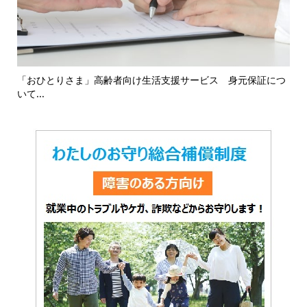
16
「おひとりさま」高齢者向け生活支援サービス 身元保証につ
「
いて...
対応.