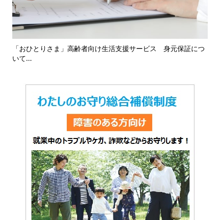
16
「おひとりさま」高齢者向け生活支援サービス 身元保証につ
「
いて...
対応.