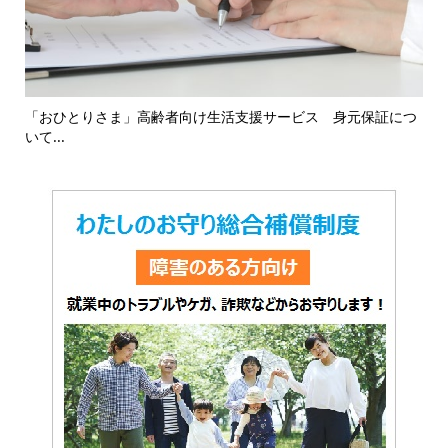
16
「おひとりさま」高齢者向け生活支援サービス 身元保証につ
「
いて...
対応.