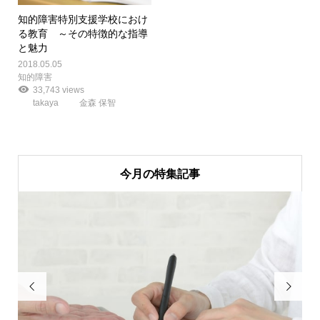
知的障害特別支援学校におけ
る教育 ～その特徴的な指導
と魅力
2018.05.05
知的障害
33,743 views
takaya
金森 保智
今月の特集記事

