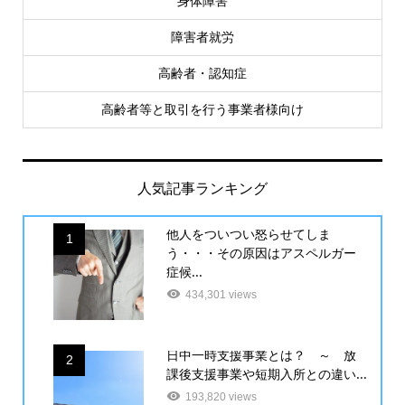
身体障害
障害者就労
高齢者・認知症
高齢者等と取引を行う事業者様向け
人気記事ランキング
他人をついつい怒らせてしま
1
う・・・その原因はアスペルガー
症候...
434,301 views
日中一時支援事業とは？ ～ 放
2
課後支援事業や短期入所との違い...
193,820 views