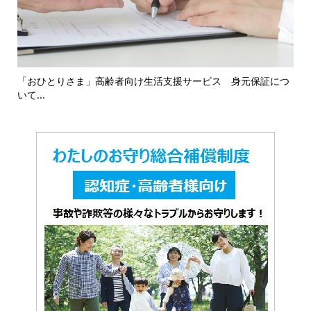
16
「おひとりさま」高齢者向け生活支援サービス 身元保証につ
「
いて...
対応.