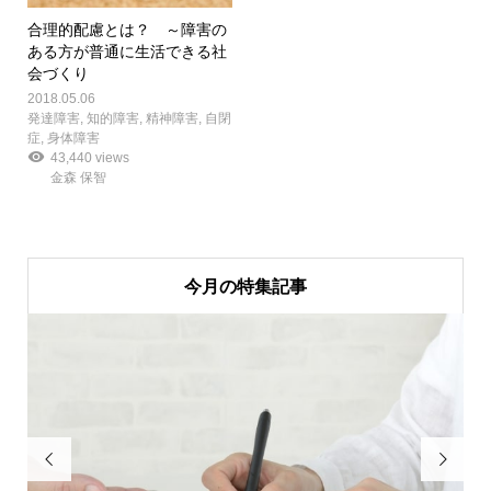
合理的配慮とは？ ～障害の
ある方が普通に生活できる社
会づくり
2018.05.06
発達障害
,
知的障害
,
精神障害
,
自閉
症
,
身体障害
43,440 views
金森 保智
今月の特集記事

