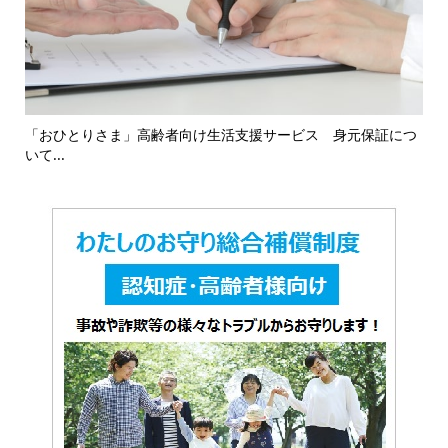
16
「おひとりさま」高齢者向け生活支援サービス 身元保証につ
「
いて...
対応.