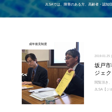
JLSAでは、障害のある方、高齢者・認
成年後見制度
2019.01.25
坂戸市
ジェク
閲覧頂き
JLSA【