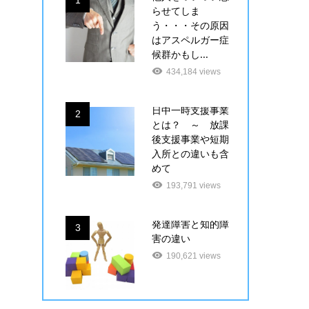
1
らせてしま
う・・・その原因
はアスペルガー症
候群かもし...
434,184 views
日中一時支援事業
2
とは？ ～ 放課
後支援事業や短期
入所との違いも含
めて
193,791 views
発達障害と知的障
3
害の違い
190,621 views