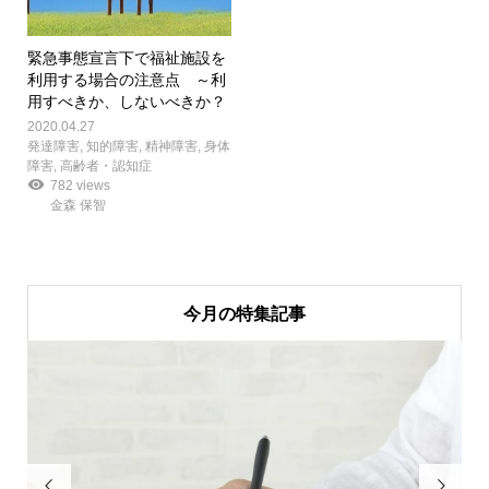
緊急事態宣言下で福祉施設を
利用する場合の注意点 ～利
用すべきか、しないべきか？
2020.04.27
発達障害
,
知的障害
,
精神障害
,
身体
障害
,
高齢者・認知症
782 views
金森 保智
今月の特集記事

