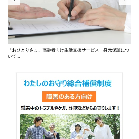
16
「おひとりさま」高齢者向け生活支援サービス 身元保証につ
「
いて...
対応.