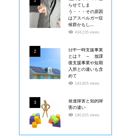
1
らせてしま
う・・・その原因
はアスペルガー症
候群かもし...
434,235 views
日中一時支援事業
2
とは？ ～ 放課
後支援事業や短期
入所との違いも含
めて
193,805 views
発達障害と知的障
3
害の違い
190,625 views