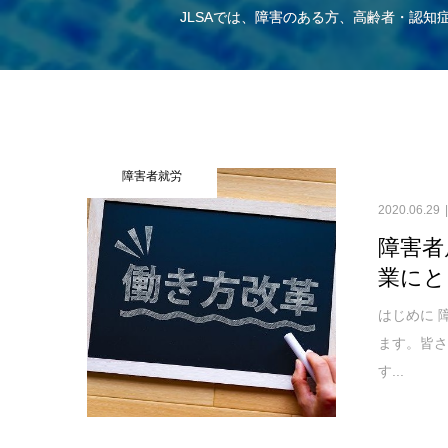
JLSAでは、障害のある方、高齢者・認
障害者就労
2020.06.29
障害者
業にと
はじめに 
ます。皆
す...