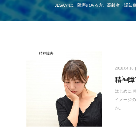
JLSAでは、障害のある方、高齢者・認
精神障害
2018.04.16
精神障
はじめに 
イメージ
か...