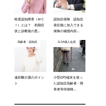
軽度認知障害（ＭＣ
認知症保険 認知症
Ｉ）とは？ 初期症
発症後に加入できる
状と診断後の悪...
保険の補償内容...
高齢者・認知症
JLSA個人会員
遠距離介護のポイン
小型GPS端末を使っ
ト
た認知症高齢者・障
害者等徘徊検...