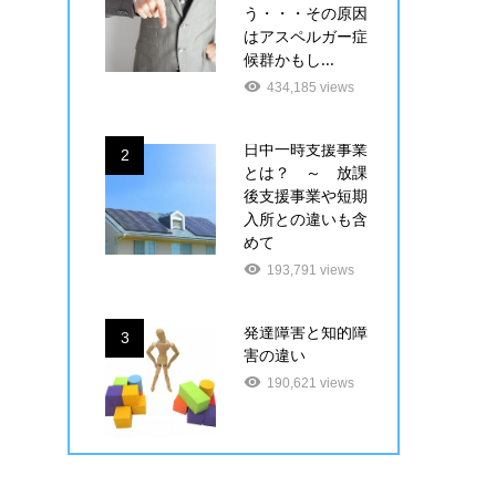
う・・・その原因
はアスペルガー症
候群かもし...
434,185 views
日中一時支援事業
2
とは？ ～ 放課
後支援事業や短期
入所との違いも含
めて
193,791 views
発達障害と知的障
3
害の違い
190,621 views