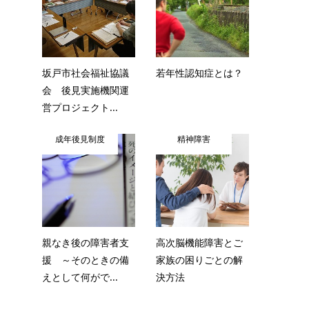
坂戸市社会福祉協議
若年性認知症とは？
会 後見実施機関運
営プロジェクト...
成年後見制度
精神障害
親なき後の障害者支
高次脳機能障害とご
援 ～そのときの備
家族の困りごとの解
えとして何がで...
決方法