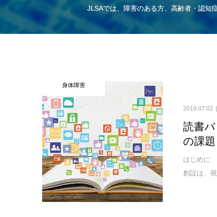
JLSAでは、障害のある方、高齢者・認
身体障害
2019.07.02
読書バ
の課題
はじめに 
創設は、視