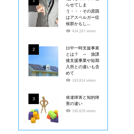
1
らせてしま
う・・・その原因
はアスペルガー症
候群かもし...
434,267 views
日中一時支援事業
2
とは？ ～ 放課
後支援事業や短期
入所との違いも含
めて
193,814 views
発達障害と知的障
3
害の違い
190,626 views