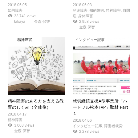
2018.05.05
2018.05.03
知的障害
発達障害
,
知的障害
,
精神障害
,
自閉
33,741 views
症
,
身体障害
takaya
金森 保智
2,958 views
金森 保智
精神障害
インタビュー記事
精神障害のある方を支える教
就労継続支援A型事業所「ハ
育のしくみ（全体像）
ートフル松本FVP」取材 Part
１
2018.04.17
精神障害
2018.04.06
3,003 views
インタビュー記事
,
障害者就労
金森 保智
2,278 views