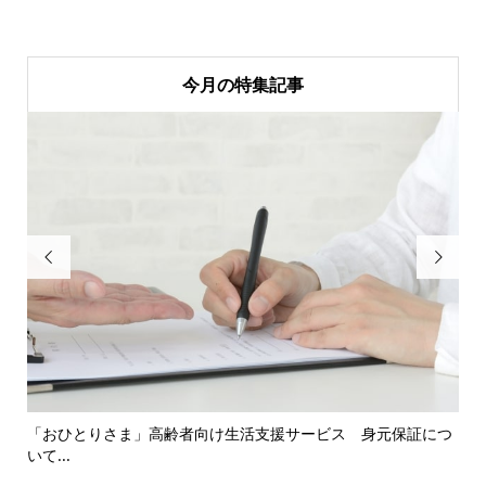
今月の特集記事


16
「おひとりさま」高齢者向け生活支援サービス 身元保証につ
「
いて...
対応.