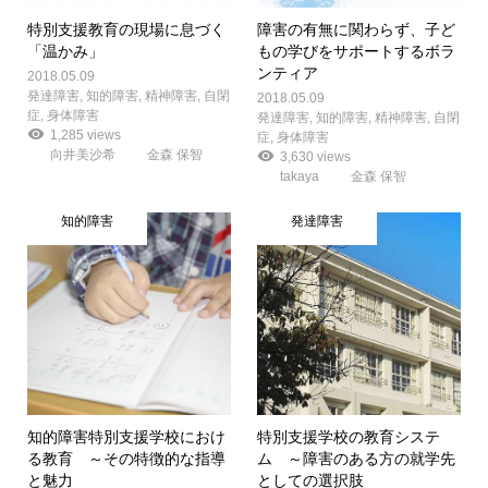
特別支援教育の現場に息づく
障害の有無に関わらず、子ど
「温かみ」
もの学びをサポートするボラ
ンティア
2018.05.09
発達障害
,
知的障害
,
精神障害
,
自閉
2018.05.09
症
,
身体障害
発達障害
,
知的障害
,
精神障害
,
自閉
1,285 views
症
,
身体障害
向井美沙希
金森 保智
3,630 views
takaya
金森 保智
知的障害
発達障害
知的障害特別支援学校におけ
特別支援学校の教育システ
る教育 ～その特徴的な指導
ム ～障害のある方の就学先
と魅力
としての選択肢