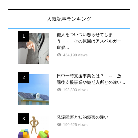
人気記事ランキング
他人をついつい怒らせてしま
1
う・・・その原因はアスペルガー
症候...
434,199 views
日中一時支援事業とは？ ～ 放
2
課後支援事業や短期入所との違い...
193,803 views
発達障害と知的障害の違い
3
190,625 views