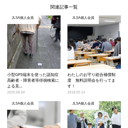
関連記事一覧
JLSA個人会員
JLSA個人会員
小型GPS端末を使った認知症
わたしのお守り総合補償制
高齢者・障害者等徘徊検索に
度 無料説明会を行ってま
よる見...
す！
2020.06.04
2018.05.14
JLSA個人会員
JLSA個人会員