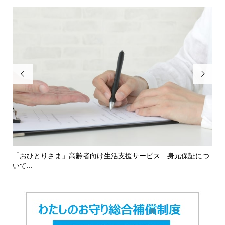


16
「おひとりさま」高齢者向け生活支援サービス 身元保証につ
「
いて...
対応.