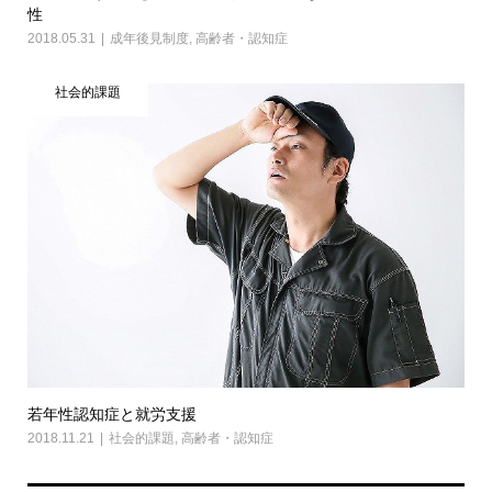
性
2018.05.31
成年後見制度
,
高齢者・認知症
社会的課題
若年性認知症と就労支援
2018.11.21
社会的課題
,
高齢者・認知症