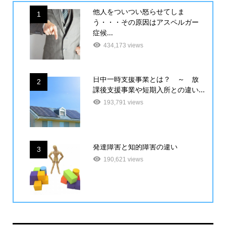
他人をついつい怒らせてしま
1
う・・・その原因はアスペルガー
症候...
434,173 views
日中一時支援事業とは？ ～ 放
2
課後支援事業や短期入所との違い...
193,791 views
発達障害と知的障害の違い
3
190,621 views