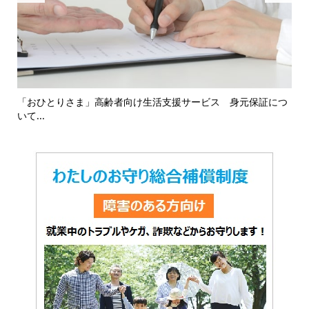
16
「おひとりさま」高齢者向け生活支援サービス 身元保証につ
「
いて...
対応.