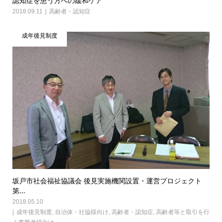
認知症を患う方への緩和ケア
2018.09.11
高齢者・認知症
成年後見制度
坂戸市社会福祉協議会 後見実施機関設置・運営プロジェクト
第...
2018.05.10
成年後見制度
,
自治体・社協様向け
,
高齢者・認知症
,
高齢者等と取引を行