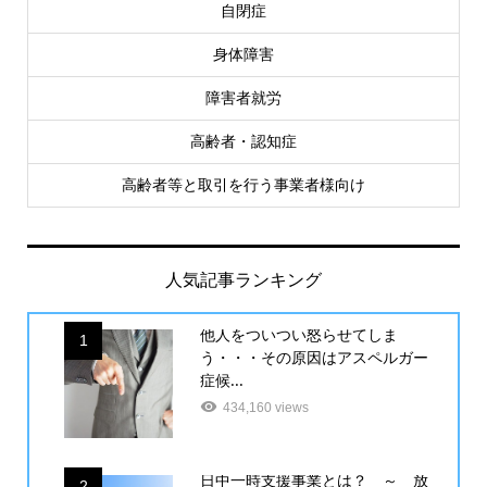
自閉症
身体障害
障害者就労
高齢者・認知症
高齢者等と取引を行う事業者様向け
人気記事ランキング
他人をついつい怒らせてしま
1
う・・・その原因はアスペルガー
症候...
434,160 views
日中一時支援事業とは？ ～ 放
2