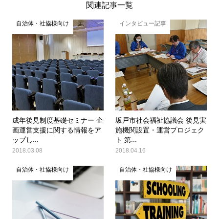
関連記事一覧
自治体・社協様向け
インタビュー記事
成年後見制度基礎セミナー 企
坂戸市社会福祉協議会 後見実
画運営支援に関する情報をア
施機関設置・運営プロジェク
ップし...
ト 第...
2018.03.08
2018.04.16
自治体・社協様向け
自治体・社協様向け