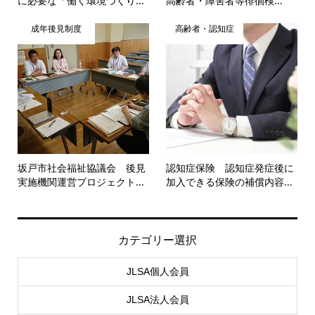
に必要な「働く環境づくり...
高齢者・障害者等徘徊検...
成年後見制度
高齢者・認知症
坂戸市社会福祉協議会 後見
認知症保険 認知症発症後に
実施機関運営プロジェクト...
加入できる保険の補償内容...
カテゴリー選択
JLSA個人会員
JLSA法人会員