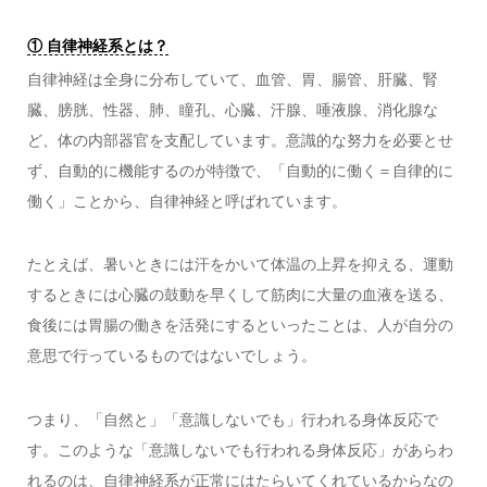
① 自律神経系とは？
自律神経は全身に分布していて、血管、胃、腸管、肝臓、腎
臓、膀胱、性器、肺、瞳孔、心臓、汗腺、唾液腺、消化腺な
ど、体の内部器官を支配しています。意識的な努力を必要とせ
ず、自動的に機能するのが特徴で、「自動的に働く＝自律的に
働く」ことから、自律神経と呼ばれています。
たとえば、暑いときには汗をかいて体温の上昇を抑える、運動
するときには心臓の鼓動を早くして筋肉に大量の血液を送る、
食後には胃腸の働きを活発にするといったことは、人が自分の
意思で行っているものではないでしょう。
つまり、「自然と」「意識しないでも」行われる身体反応で
す。このような「意識しないでも行われる身体反応」があらわ
れるのは、自律神経系が正常にはたらいてくれているからなの