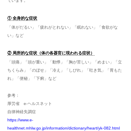
ています。
① 全身的な症状
「体がだるい」「疲れがとれない」「眠れない」「食欲がな
い」など
② 局所的な症状（体の各器官に現われる症状）
「頭痛」「頭が重い」「動悸」「胸が苦しい」「めまい」「立
ちくらみ」「のぼせ」「冷え」「しびれ」「吐き気」「胃もた
れ」「便秘」「下痢」など
参考：
厚労省 e-ヘルスネット
自律神経失調症
https://www.e-
healthnet.mhlw.go.jp/information/dictionary/heart/yk-082.html