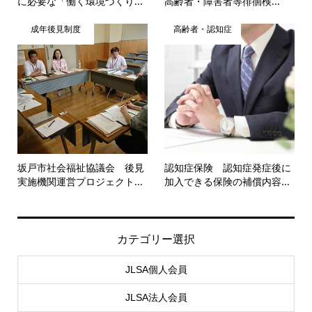
に必要な「働く環境づくり...
高齢者・障害者等徘徊検...
成年後見制度
高齢者・認知症
坂戸市社会福祉協議会 後見
認知症保険 認知症発症後に
実施機関運営プロジェクト...
加入できる保険の補償内容...
カテゴリー選択
JLSA個人会員
JLSA法人会員