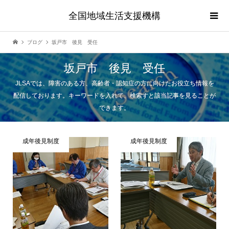
全国地域生活支援機構
ブログ
坂戸市 後見 受任
坂戸市 後見 受任
JLSAでは、障害のある方、高齢者・認知症の方に向けたお役立ち情報を
配信しております。キーワードを入れて、検索すと該当記事を見ることが
できます。
成年後見制度
成年後見制度