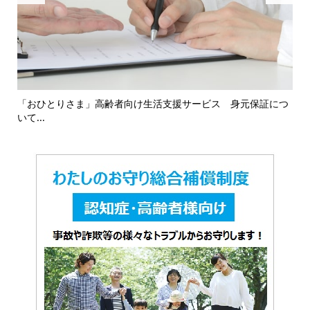
16
「おひとりさま」高齢者向け生活支援サービス 身元保証につ
「
いて...
対応.