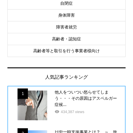
自閉症
身体障害
障害者就労
高齢者・認知症
高齢者等と取引を行う事業者様向け
人気記事ランキング
他人をついつい怒らせてしま
1
う・・・その原因はアスペルガー
症候...
434,387 views
日中一時支援事業とは？ ～ 放