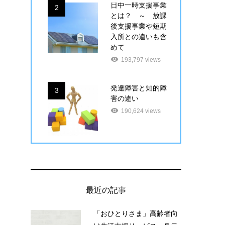
日中一時支援事業
2
とは？ ～ 放課
後支援事業や短期
入所との違いも含
めて
193,797 views
発達障害と知的障
3
害の違い
190,624 views
最近の記事
「おひとりさま」高齢者向