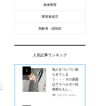
身体障害
障害者就労
高齢者・認知症
人気記事ランキング
他人をついつい怒
1
らせてしま
う・・・その原因
はアスペルガー症
候群かもし...
434,191 views