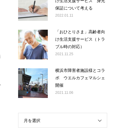
け生活支援サービス 身元
保証について考える
2022.01.11
「おひとりさま」高齢者向
け生活支援サービス（トラ
ブル時の対応）
2021.11.25
来
横浜市障害者施設様とコラ
ボ ウエルカフェマルシェ
開催
か
2021.11.06
月を選択