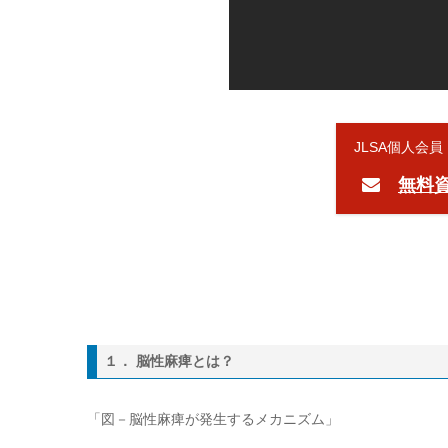
JLSA個人会
無料
１． 脳性麻痺とは？
「図－脳性麻痺が発生するメカニズム」