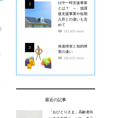
日中一時支援事業
2
とは？ ～ 放課
後支援事業や短期
入所との違いも含
めて
万
193,805 views
発達障害と知的障
3
害の違い
手
190,625 views
ス
最近の記事
「おひとりさま」高齢者向