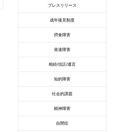
プレスリリース
成年後見制度
摂食障害
発達障害
相続/信託/遺言
知的障害
社会的課題
精神障害
自閉症